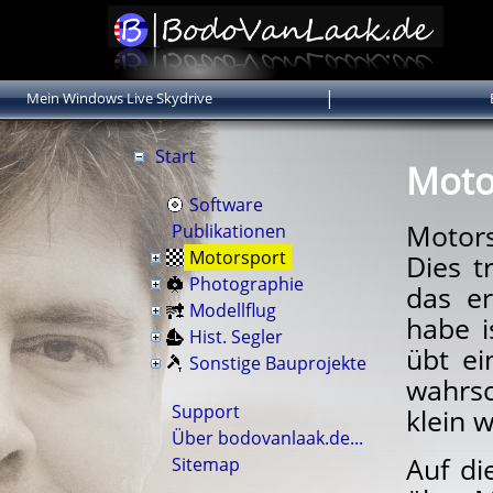
|
Mein Windows Live Skydrive
Start
Moto
Software
Motor
Publikationen
Motorsport
Dies t
Photographie
das er
Modellflug
habe i
Hist. Segler
übt ei
Sonstige Bauprojekte
wahrsc
Support
klein 
Über bodovanlaak.de...
Auf di
Sitemap