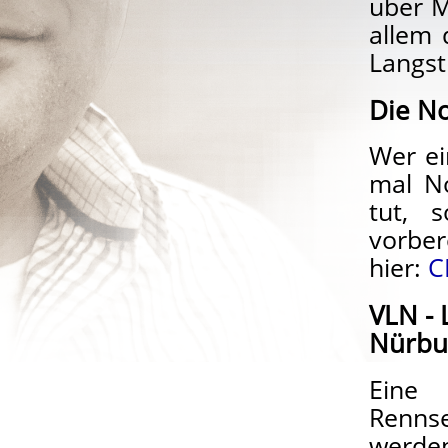
über M
allem 
Langst
Die No
Wer ei
mal No
tut, 
vorber
hier:
C
VLN - 
Nürbu
Eine 
Renns
werde