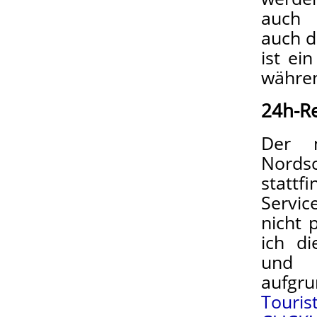
auch 
auch d
ist ei
währe
24h-R
Der m
Nordsc
statt
Servic
nicht 
ich di
und I
aufg
Touris